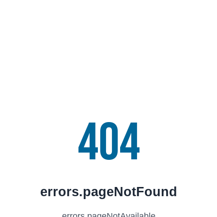
404
errors.pageNotFound
errors.pageNotAvailable